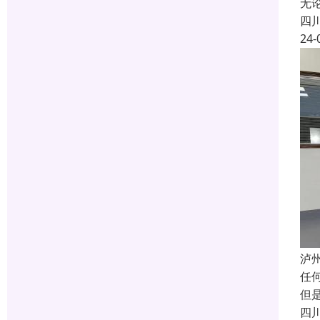
无
四
24-
泸
任
但
四