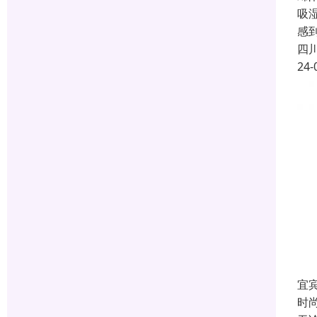
吸
感
四
24-
宜
时