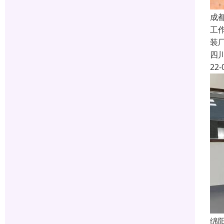
成
工
装
四
22-
绵