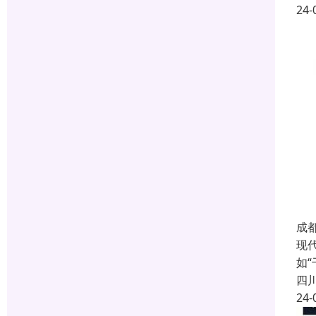
24-
成
现
如
四
24-