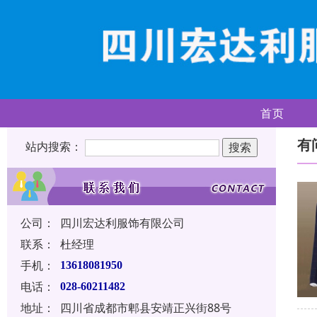
首页
有
站内搜索：
公司：
四川宏达利服饰有限公司
联系：
杜经理
手机：
13618081950
电话：
028-60211482
地址：
四川省成都市郫县安靖正兴街88号