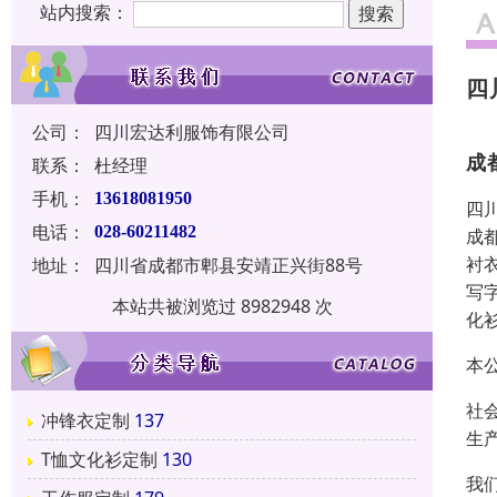
站内搜索：
四
公司：
四川宏达利服饰有限公司
成
联系：
杜经理
手机：
13618081950
四
电话：
028-60211482
成
衬
地址：
四川省成都市郫县安靖正兴街88号
写
本站共被浏览过 8982948 次
化
本
社
冲锋衣定制
137
生
T恤文化衫定制
130
我