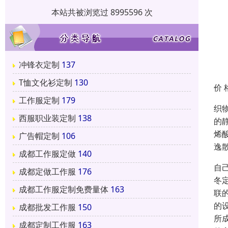
本站共被浏览过 8995596 次
冲锋衣定制
137
T恤文化衫定制
130
价 
工作服定制
179
织
西服职业装定制
138
的
烯
广告帽定制
106
逸
成都工作服定做
140
自
成都定做工作服
176
冬
成都工作服定制免费量体
163
联
的
成都批发工作服
150
所
成都定制工作服
163