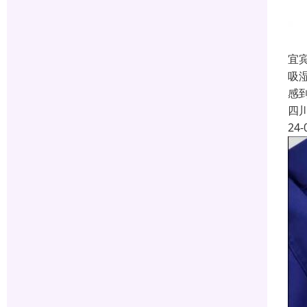
宜
吸
感
四
24-