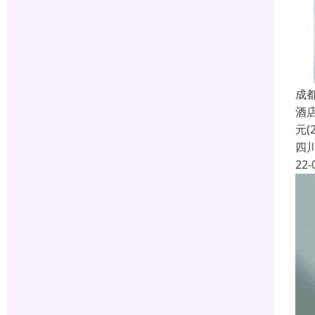
成
酒店
元
四
22-