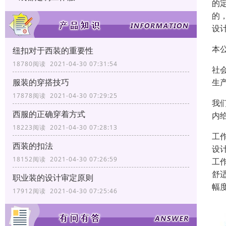
的
的
设
本
纽扣对于西装的重要性
18780阅读 2021-04-30 07:31:54
社
生
服装的穿搭技巧
17878阅读 2021-04-30 07:29:25
我
西服的正确穿着方式
内
18223阅读 2021-04-30 07:28:13
工
西装的扣法
设
18152阅读 2021-04-30 07:26:59
工
舒
职业装的设计审定原则
幅
17912阅读 2021-04-30 07:25:46