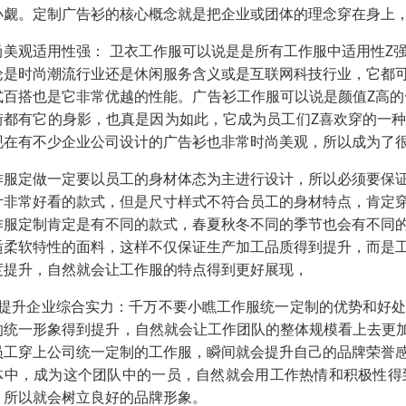
小觑。定制广告衫的核心概念就是把企业或团体的理念穿在身上
尚美观适用性强： 卫衣工作服可以说是是所有工作服中适用性Z
论是时尚潮流行业还是休闲服务含义或是互联网科技行业，它都
式百搭也是它非常优越的性能。广告衫工作服可以说是颜值Z高的
街都有它的身影，也真是因为如此，它成为员工们Z喜欢穿的一
现在有不少企业公司设计的广告衫也非常时尚美观，所以成为了
作服定做一定要以员工的身材体态为主进行设计，所以必须要保
计非常好看的款式，但是尺寸样式不符合员工的身材特点，肯定
作服定制肯定是有不同的款式，春夏秋冬不同的季节也会有不同
适柔软特性的面料，这样不仅保证生产加工品质得到提升，而是
度提升，自然就会让工作服的特点得到更好展现，
、提升企业综合实力：千万不要小瞧工作服统一定制的优势和好
的统一形象得到提升，自然就会让工作团队的整体规模看上去更加
员工穿上公司统一定制的工作服，瞬间就会提升自己的品牌荣誉
体中，成为这个团队中的一员，自然就会用工作热情和积极性得
，所以就会树立良好的品牌形象。