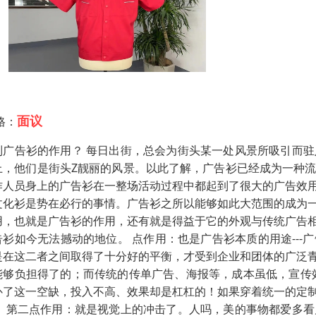
面议
格：
制广告衫的作用？ 每日出街，总会为街头某一处风景所吸引而
上，他们是街头Z靓丽的风景。以此了解，广告衫已经成为一种
作人员身上的广告衫在一整场活动过程中都起到了很大的广告效
文化衫是势在必行的事情。广告衫之所以能够如此大范围的成为
用，也就是广告衫的作用，还有就是得益于它的外观与传统广告
告衫如今无法撼动的地位。 点作用：也是广告衫本质的用途--
是在这二者之间取得了十分好的平衡，才受到企业和团体的广泛
能够负担得了的；而传统的传单广告、海报等，成本虽低，宣传
补了这一空缺，投入不高、效果却是杠杠的！如果穿着统一的定
。 第二点作用：就是视觉上的冲击了。人吗，美的事物都爱多