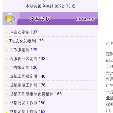
本站共被浏览过 8972175 次
冲锋衣定制
137
T恤文化衫定制
130
价 
工作服定制
179
定
西服职业装定制
138
街
工
广告帽定制
106
告
成都工作服定做
140
作
成都定做工作服
176
广
正
成都工作服定制免费量体
163
业
成都批发工作服
150
弥
用
成都定制工作服
163