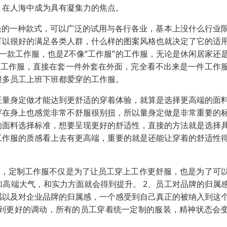
，在人海中成为具有凝集力的焦点。
强的一种款式，可以广泛的试用与各行各业，基本上没什么行业
可以很好的满足各类人群，什么样的图案风格也就决定了它的适
一款工作服，也是Z不像“工作服”的工作服，无论是休闲居家还
种工作服，直接在套一件外套在外面，完全看不出来是一件工作
很多员工上班下班都爱穿的工作服。
证量身定做才能达到更舒适的穿着体验，就算是选择更高端的面
穿在身上也感觉非常不舒服很别扭，所以量身定做是非常重要的
的面料选择标准，想要呈现更好的舒适性，直接的方法就是选择
工作服的质感看上去有更高端，重要的就是还能让穿着的舒适性
处，定制工作服不仅是为了让员工穿上工作更舒服，也是为了可
高端大气，和实力方面就会得到提升。 2、员工对品牌的归属
感以及对企业品牌的归属感，一个感受到自己真正的被纳入到这
到更好的调动，所有的员工穿着统一定制的服装，精神状态会