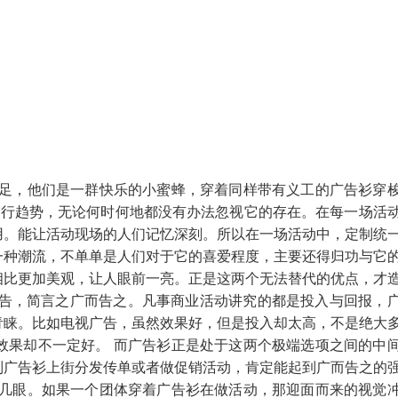
驻足，他们是一群快乐的小蜜蜂，穿着同样带有义工的广告衫穿
流行趋势，无论何时何地都没有办法忽视它的存在。在每一场活
用。能让活动现场的人们记忆深刻。所以在一场活动中，定制统
一种潮流，不单单是人们对于它的喜爱程度，主要还得归功与它
相比更加美观，让人眼前一亮。正是这两个无法替代的优点，才
-广告，简言之广而告之。凡事商业活动讲究的都是投入与回报，
青睐。比如电视广告，虽然效果好，但是投入却太高，不是绝大
效果却不一定好。 而广告衫正是处于这两个极端选项之间的中
制广告衫上街分发传单或者做促销活动，肯定能起到广而告之的
看几眼。如果一个团体穿着广告衫在做活动，那迎面而来的视觉