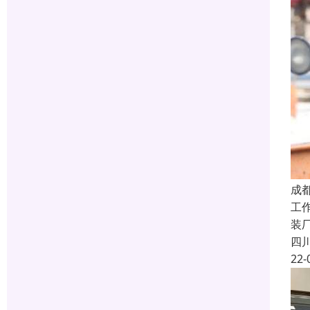
成
工
装
四
22-