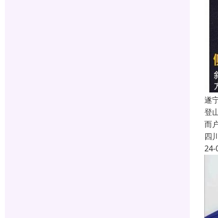
遂
登
而
四
24-