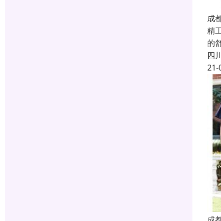
成
精
的
四
21-
成