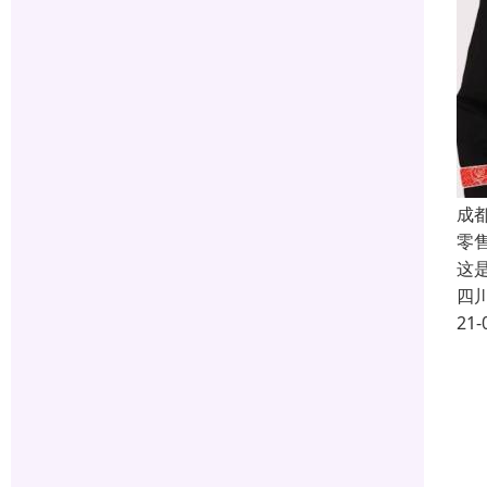
成
零
这
四
21-