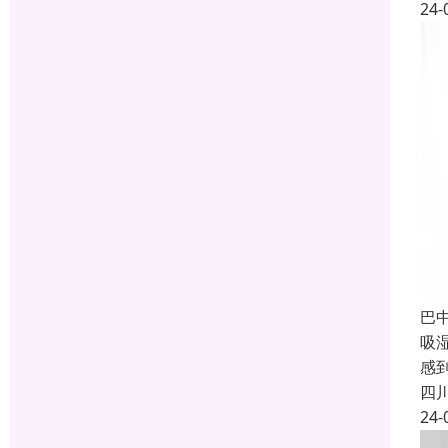
24-
巴
吸
感
四
24-