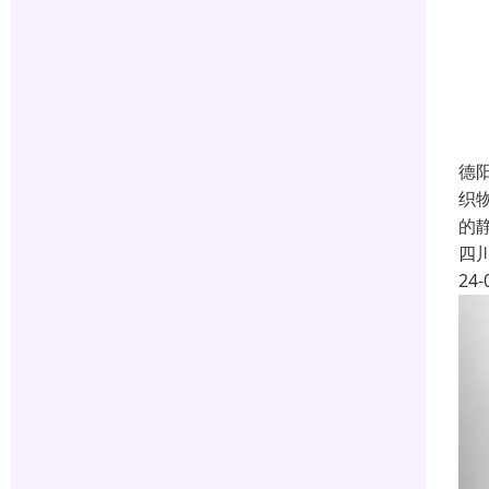
德
织
的
四
24-