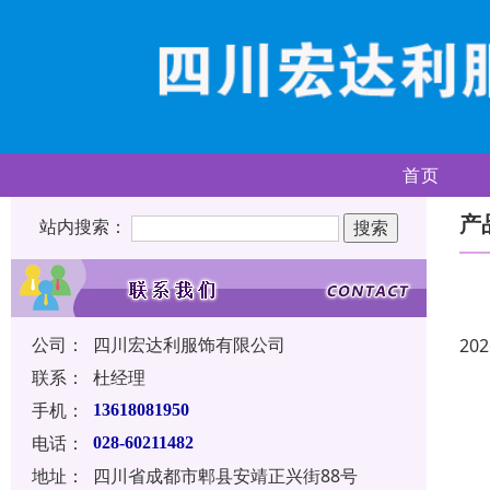
首页
产
站内搜索：
公司：
四川宏达利服饰有限公司
202
联系：
杜经理
手机：
13618081950
电话：
028-60211482
地址：
四川省成都市郫县安靖正兴街88号