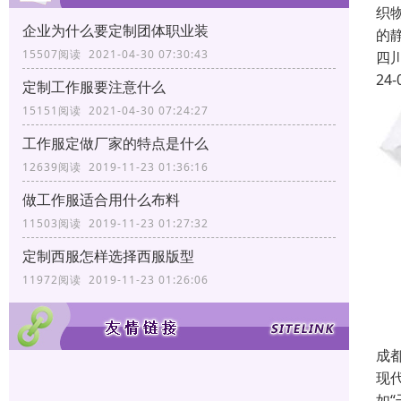
织
企业为什么要定制团体职业装
的
15507阅读 2021-04-30 07:30:43
四
24-
定制工作服要注意什么
15151阅读 2021-04-30 07:24:27
工作服定做厂家的特点是什么
12639阅读 2019-11-23 01:36:16
做工作服适合用什么布料
11503阅读 2019-11-23 01:27:32
定制西服怎样选择西服版型
11972阅读 2019-11-23 01:26:06
成
现
如