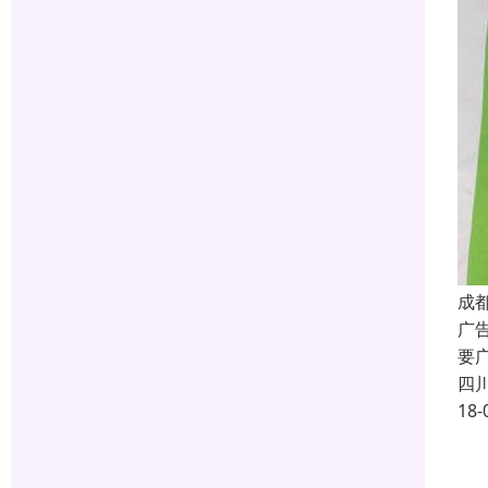
成
广
要
四
18-