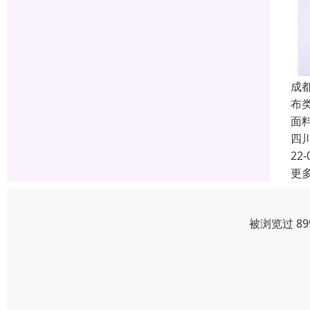
成
布类
面
四
22-
更
被浏览过 8