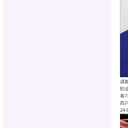
成
职
着
四
24-