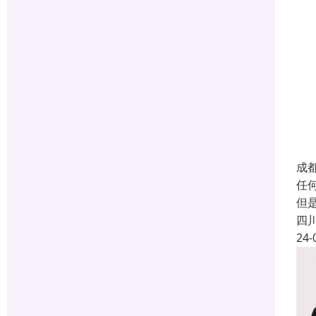
成
任
但
四
24-