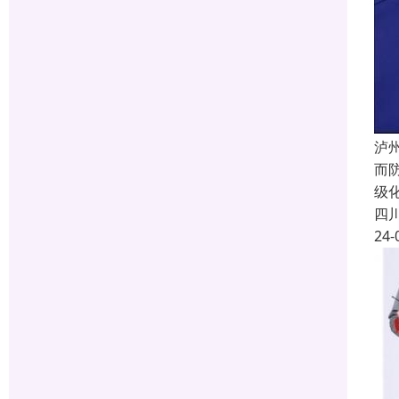
泸
而
级
四
24-